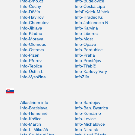
Info-Brno.cz
Info-Budějovice
Info-Čechy
Info-Česká Lípa
Info-Děčín
InfoFrýdek-Místek
Info-Havířov
Info-Hradec Kr.
Info-Chomutov
Info-Jablonec n.N.
Info-Jihlava
Info-Karviná
Info-Kladno
Info-Liberec
Info-Morava
Info-Most
Info-Olomouc
Info-Opava
Info-Ostrava
Info-Pardubice
Info-Plzeň
Info-Praha
Info-Přerov
Info-Prostějov
Info-Teplice
Info-Třebíč
Info-Ústí n.L.
Info-Karlovy Vary
Info-Vysočina
InfoZlín
Atlasfiriem.info
Info-Bardejov
Info-Bratislava
Info-Ban. Bystrica
Info-Humenné
Info-Komárno
Info-Košice
Info-Levice
Info-Martin
Info-Michalovce
Info-L. Mikuláš
Info-Nitra.sk