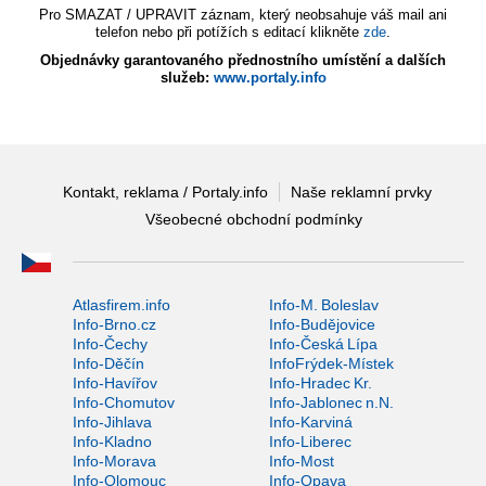
Pro SMAZAT / UPRAVIT záznam, který neobsahuje váš mail ani
telefon nebo při potížích s editací klikněte
zde
.
Objednávky garantovaného přednostního umístění a dalších
služeb:
www.portaly.info
Kontakt, reklama / Portaly.info
Naše reklamní prvky
Všeobecné obchodní podmínky
Atlasfirem.info
Info-M. Boleslav
Info-Brno.cz
Info-Budějovice
Info-Čechy
Info-Česká Lípa
Info-Děčín
InfoFrýdek-Místek
Info-Havířov
Info-Hradec Kr.
Info-Chomutov
Info-Jablonec n.N.
Info-Jihlava
Info-Karviná
Info-Kladno
Info-Liberec
Info-Morava
Info-Most
Info-Olomouc
Info-Opava