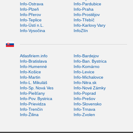
Info-Ostrava
Info-Pardubice
Info-Plzeň
Info-Praha
Info-Přerov
Info-Prostějov
Info-Teplice
Info-Třebíč
Info-Ústí n.L.
Info-Karlovy Vary
Info-Vysočina
InfoZlín
Atlasfiriem.info
Info-Bardejov
Info-Bratislava
Info-Ban. Bystrica
Info-Humenné
Info-Komárno
Info-Košice
Info-Levice
Info-Martin
Info-Michalovce
Info-L. Mikuláš
Info-Nitra.sk
Info-Sp. Nová Ves
Info-Nové Zámky
Info-Piešťany
Info-Poprad
Info-Pov. Bystrica
Info-Prešov
Info-Prievidza
Info-Slovensko
Info-Trenčín
Info-Trnava
Info-Žilina
Info-Zvolen