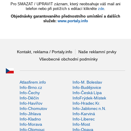
Pro SMAZAT / UPRAVIT záznam, který neobsahuje váš mail ani
telefon nebo při potížích s editací klikněte
zde
.
Objednávky garantovaného přednostního umístění a dalších
služeb:
www.portaly.info
Kontakt, reklama / Portaly.info
Naše reklamní prvky
Všeobecné obchodní podmínky
Atlasfirem.info
Info-M. Boleslav
Info-Brno.cz
Info-Budějovice
Info-Čechy
Info-Česká Lípa
Info-Děčín
InfoFrýdek-Místek
Info-Havířov
Info-Hradec Kr.
Info-Chomutov
Info-Jablonec n.N.
Info-Jihlava
Info-Karviná
Info-Kladno
Info-Liberec
Info-Morava
Info-Most
Info-Olomouc
Info-Opava