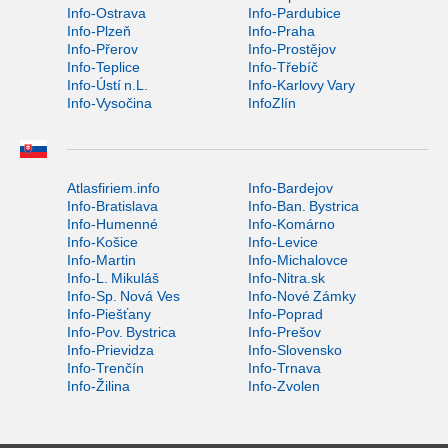
Info-Ostrava
Info-Pardubice
Info-Plzeň
Info-Praha
Info-Přerov
Info-Prostějov
Info-Teplice
Info-Třebíč
Info-Ústí n.L.
Info-Karlovy Vary
Info-Vysočina
InfoZlín
Atlasfiriem.info
Info-Bardejov
Info-Bratislava
Info-Ban. Bystrica
Info-Humenné
Info-Komárno
Info-Košice
Info-Levice
Info-Martin
Info-Michalovce
Info-L. Mikuláš
Info-Nitra.sk
Info-Sp. Nová Ves
Info-Nové Zámky
Info-Piešťany
Info-Poprad
Info-Pov. Bystrica
Info-Prešov
Info-Prievidza
Info-Slovensko
Info-Trenčín
Info-Trnava
Info-Žilina
Info-Zvolen