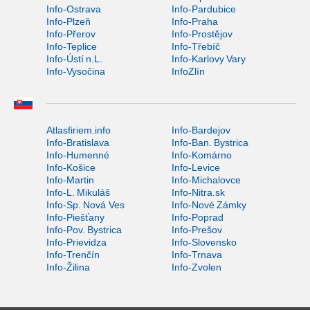
Info-Ostrava
Info-Pardubice
Info-Plzeň
Info-Praha
Info-Přerov
Info-Prostějov
Info-Teplice
Info-Třebíč
Info-Ústí n.L.
Info-Karlovy Vary
Info-Vysočina
InfoZlín
Atlasfiriem.info
Info-Bardejov
Info-Bratislava
Info-Ban. Bystrica
Info-Humenné
Info-Komárno
Info-Košice
Info-Levice
Info-Martin
Info-Michalovce
Info-L. Mikuláš
Info-Nitra.sk
Info-Sp. Nová Ves
Info-Nové Zámky
Info-Piešťany
Info-Poprad
Info-Pov. Bystrica
Info-Prešov
Info-Prievidza
Info-Slovensko
Info-Trenčín
Info-Trnava
Info-Žilina
Info-Zvolen