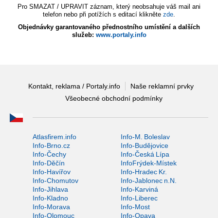
Pro SMAZAT / UPRAVIT záznam, který neobsahuje váš mail ani
telefon nebo při potížích s editací klikněte
zde
.
Objednávky garantovaného přednostního umístění a dalších
služeb:
www.portaly.info
Kontakt, reklama / Portaly.info
Naše reklamní prvky
Všeobecné obchodní podmínky
Atlasfirem.info
Info-M. Boleslav
Info-Brno.cz
Info-Budějovice
Info-Čechy
Info-Česká Lípa
Info-Děčín
InfoFrýdek-Místek
Info-Havířov
Info-Hradec Kr.
Info-Chomutov
Info-Jablonec n.N.
Info-Jihlava
Info-Karviná
Info-Kladno
Info-Liberec
Info-Morava
Info-Most
Info-Olomouc
Info-Opava