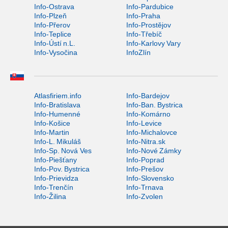
Info-Ostrava
Info-Pardubice
Info-Plzeň
Info-Praha
Info-Přerov
Info-Prostějov
Info-Teplice
Info-Třebíč
Info-Ústí n.L.
Info-Karlovy Vary
Info-Vysočina
InfoZlín
Atlasfiriem.info
Info-Bardejov
Info-Bratislava
Info-Ban. Bystrica
Info-Humenné
Info-Komárno
Info-Košice
Info-Levice
Info-Martin
Info-Michalovce
Info-L. Mikuláš
Info-Nitra.sk
Info-Sp. Nová Ves
Info-Nové Zámky
Info-Piešťany
Info-Poprad
Info-Pov. Bystrica
Info-Prešov
Info-Prievidza
Info-Slovensko
Info-Trenčín
Info-Trnava
Info-Žilina
Info-Zvolen