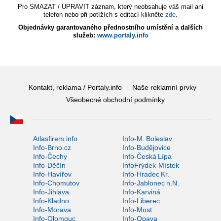
Pro SMAZAT / UPRAVIT záznam, který neobsahuje váš mail ani
telefon nebo při potížích s editací klikněte
zde
.
Objednávky garantovaného přednostního umístění a dalších
služeb:
www.portaly.info
Kontakt, reklama / Portaly.info
Naše reklamní prvky
Všeobecné obchodní podmínky
Atlasfirem.info
Info-M. Boleslav
Info-Brno.cz
Info-Budějovice
Info-Čechy
Info-Česká Lípa
Info-Děčín
InfoFrýdek-Místek
Info-Havířov
Info-Hradec Kr.
Info-Chomutov
Info-Jablonec n.N.
Info-Jihlava
Info-Karviná
Info-Kladno
Info-Liberec
Info-Morava
Info-Most
Info-Olomouc
Info-Opava