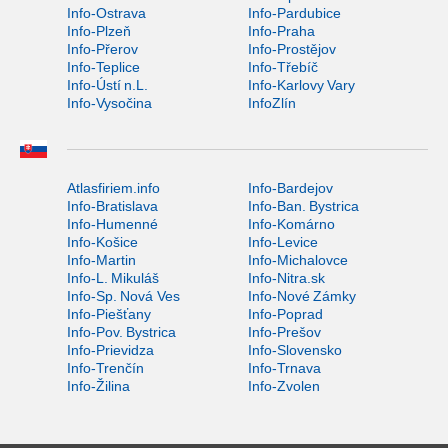
Info-Ostrava
Info-Pardubice
Info-Plzeň
Info-Praha
Info-Přerov
Info-Prostějov
Info-Teplice
Info-Třebíč
Info-Ústí n.L.
Info-Karlovy Vary
Info-Vysočina
InfoZlín
Atlasfiriem.info
Info-Bardejov
Info-Bratislava
Info-Ban. Bystrica
Info-Humenné
Info-Komárno
Info-Košice
Info-Levice
Info-Martin
Info-Michalovce
Info-L. Mikuláš
Info-Nitra.sk
Info-Sp. Nová Ves
Info-Nové Zámky
Info-Piešťany
Info-Poprad
Info-Pov. Bystrica
Info-Prešov
Info-Prievidza
Info-Slovensko
Info-Trenčín
Info-Trnava
Info-Žilina
Info-Zvolen