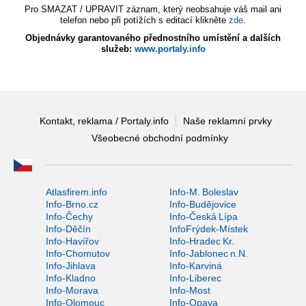
Pro SMAZAT / UPRAVIT záznam, který neobsahuje váš mail ani
telefon nebo při potížích s editací klikněte
zde
.
Objednávky garantovaného přednostního umístění a dalších
služeb:
www.portaly.info
Kontakt, reklama / Portaly.info
Naše reklamní prvky
Všeobecné obchodní podmínky
Atlasfirem.info
Info-M. Boleslav
Info-Brno.cz
Info-Budějovice
Info-Čechy
Info-Česká Lípa
Info-Děčín
InfoFrýdek-Místek
Info-Havířov
Info-Hradec Kr.
Info-Chomutov
Info-Jablonec n.N.
Info-Jihlava
Info-Karviná
Info-Kladno
Info-Liberec
Info-Morava
Info-Most
Info-Olomouc
Info-Opava