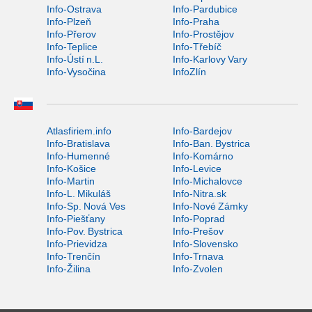
Info-Ostrava
Info-Pardubice
Info-Plzeň
Info-Praha
Info-Přerov
Info-Prostějov
Info-Teplice
Info-Třebíč
Info-Ústí n.L.
Info-Karlovy Vary
Info-Vysočina
InfoZlín
Atlasfiriem.info
Info-Bardejov
Info-Bratislava
Info-Ban. Bystrica
Info-Humenné
Info-Komárno
Info-Košice
Info-Levice
Info-Martin
Info-Michalovce
Info-L. Mikuláš
Info-Nitra.sk
Info-Sp. Nová Ves
Info-Nové Zámky
Info-Piešťany
Info-Poprad
Info-Pov. Bystrica
Info-Prešov
Info-Prievidza
Info-Slovensko
Info-Trenčín
Info-Trnava
Info-Žilina
Info-Zvolen