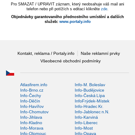
Pro SMAZAT / UPRAVIT záznam, který neobsahuje váš mail ani
telefon nebo při potížích s editací klikněte
zde
.
Objednávky garantovaného přednostního umístění a dalších
služeb:
www.portaly.info
Kontakt, reklama / Portaly.info
Naše reklamní prvky
Všeobecné obchodní podmínky
Atlasfirem.info
Info-M. Boleslav
Info-Brno.cz
Info-Budějovice
Info-Čechy
Info-Česká Lípa
Info-Děčín
InfoFrýdek-Místek
Info-Havířov
Info-Hradec Kr.
Info-Chomutov
Info-Jablonec n.N.
Info-Jihlava
Info-Karviná
Info-Kladno
Info-Liberec
Info-Morava
Info-Most
Info-Olomouc
Info-Opava