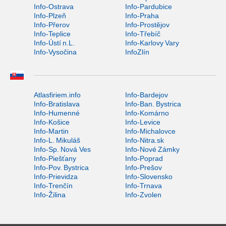
Info-Ostrava
Info-Pardubice
Info-Plzeň
Info-Praha
Info-Přerov
Info-Prostějov
Info-Teplice
Info-Třebíč
Info-Ústí n.L.
Info-Karlovy Vary
Info-Vysočina
InfoZlín
Atlasfiriem.info
Info-Bardejov
Info-Bratislava
Info-Ban. Bystrica
Info-Humenné
Info-Komárno
Info-Košice
Info-Levice
Info-Martin
Info-Michalovce
Info-L. Mikuláš
Info-Nitra.sk
Info-Sp. Nová Ves
Info-Nové Zámky
Info-Piešťany
Info-Poprad
Info-Pov. Bystrica
Info-Prešov
Info-Prievidza
Info-Slovensko
Info-Trenčín
Info-Trnava
Info-Žilina
Info-Zvolen