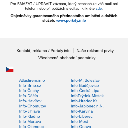
Pro SMAZAT / UPRAVIT záznam, který neobsahuje váš mail ani
telefon nebo při potížích s editací klikněte
zde
.
Objednávky garantovaného přednostního umístění a dalších
služeb:
www.portaly.info
Kontakt, reklama / Portaly.info
Naše reklamní prvky
Všeobecné obchodní podmínky
Atlasfirem.info
Info-M. Boleslav
Info-Brno.cz
Info-Budějovice
Info-Čechy
Info-Česká Lípa
Info-Děčín
InfoFrýdek-Místek
Info-Havířov
Info-Hradec Kr.
Info-Chomutov
Info-Jablonec n.N.
Info-Jihlava
Info-Karviná
Info-Kladno
Info-Liberec
Info-Morava
Info-Most
Info-Olomouc
Info-Opava