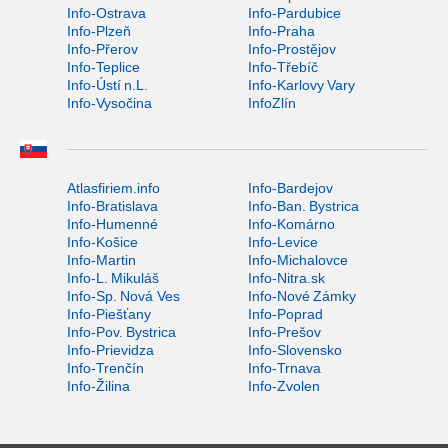
Info-Ostrava
Info-Pardubice
Info-Plzeň
Info-Praha
Info-Přerov
Info-Prostějov
Info-Teplice
Info-Třebíč
Info-Ústí n.L.
Info-Karlovy Vary
Info-Vysočina
InfoZlín
Atlasfiriem.info
Info-Bardejov
Info-Bratislava
Info-Ban. Bystrica
Info-Humenné
Info-Komárno
Info-Košice
Info-Levice
Info-Martin
Info-Michalovce
Info-L. Mikuláš
Info-Nitra.sk
Info-Sp. Nová Ves
Info-Nové Zámky
Info-Piešťany
Info-Poprad
Info-Pov. Bystrica
Info-Prešov
Info-Prievidza
Info-Slovensko
Info-Trenčín
Info-Trnava
Info-Žilina
Info-Zvolen