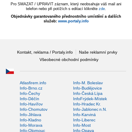
Pro SMAZAT / UPRAVIT záznam, který neobsahuje váš mail ani
telefon nebo při potížích s editací klikněte
zde
.
Objednávky garantovaného přednostního umístění a dalších
služeb:
www.portaly.info
Kontakt, reklama / Portaly.info
Naše reklamní prvky
Všeobecné obchodní podmínky
Atlasfirem.info
Info-M. Boleslav
Info-Brno.cz
Info-Budějovice
Info-Čechy
Info-Česká Lípa
Info-Děčín
InfoFrýdek-Místek
Info-Havířov
Info-Hradec Kr.
Info-Chomutov
Info-Jablonec n.N.
Info-Jihlava
Info-Karviná
Info-Kladno
Info-Liberec
Info-Morava
Info-Most
Info-Olomouc
Info-Opava