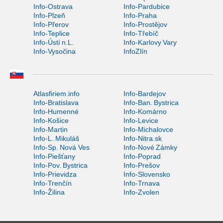
Info-Ostrava
Info-Pardubice
Info-Plzeň
Info-Praha
Info-Přerov
Info-Prostějov
Info-Teplice
Info-Třebíč
Info-Ústí n.L.
Info-Karlovy Vary
Info-Vysočina
InfoZlín
Atlasfiriem.info
Info-Bardejov
Info-Bratislava
Info-Ban. Bystrica
Info-Humenné
Info-Komárno
Info-Košice
Info-Levice
Info-Martin
Info-Michalovce
Info-L. Mikuláš
Info-Nitra.sk
Info-Sp. Nová Ves
Info-Nové Zámky
Info-Piešťany
Info-Poprad
Info-Pov. Bystrica
Info-Prešov
Info-Prievidza
Info-Slovensko
Info-Trenčín
Info-Trnava
Info-Žilina
Info-Zvolen