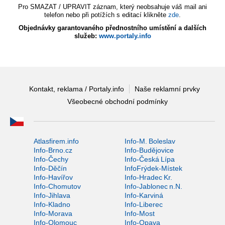
Pro SMAZAT / UPRAVIT záznam, který neobsahuje váš mail ani
telefon nebo při potížích s editací klikněte
zde
.
Objednávky garantovaného přednostního umístění a dalších
služeb:
www.portaly.info
Kontakt, reklama / Portaly.info
Naše reklamní prvky
Všeobecné obchodní podmínky
Atlasfirem.info
Info-M. Boleslav
Info-Brno.cz
Info-Budějovice
Info-Čechy
Info-Česká Lípa
Info-Děčín
InfoFrýdek-Místek
Info-Havířov
Info-Hradec Kr.
Info-Chomutov
Info-Jablonec n.N.
Info-Jihlava
Info-Karviná
Info-Kladno
Info-Liberec
Info-Morava
Info-Most
Info-Olomouc
Info-Opava