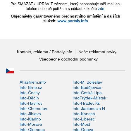
Pro SMAZAT / UPRAVIT záznam, který neobsahuje váš mail ani
telefon nebo při potížích s editací klikněte
zde
.
Objednávky garantovaného přednostního umístění a dalších
služeb:
www.portaly.info
Kontakt, reklama / Portaly.info
Naše reklamní prvky
Všeobecné obchodní podmínky
Atlasfirem.info
Info-M. Boleslav
Info-Brno.cz
Info-Budějovice
Info-Čechy
Info-Česká Lípa
Info-Děčín
InfoFrýdek-Místek
Info-Havířov
Info-Hradec Kr.
Info-Chomutov
Info-Jablonec n.N.
Info-Jihlava
Info-Karviná
Info-Kladno
Info-Liberec
Info-Morava
Info-Most
Info-Olomouc
Info-Opava