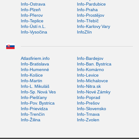
Info-Ostrava
Info-Pardubice
Info-Plzeň
Info-Praha
Info-Přerov
Info-Prostějov
Info-Teplice
Info-Třebíč
Info-Ústí n.L.
Info-Karlovy Vary
Info-Vysočina
InfoZlín
Atlasfiriem.info
Info-Bardejov
Info-Bratislava
Info-Ban. Bystrica
Info-Humenné
Info-Komárno
Info-Košice
Info-Levice
Info-Martin
Info-Michalovce
Info-L. Mikuláš
Info-Nitra.sk
Info-Sp. Nová Ves
Info-Nové Zámky
Info-Piešťany
Info-Poprad
Info-Pov. Bystrica
Info-Prešov
Info-Prievidza
Info-Slovensko
Info-Trenčín
Info-Trnava
Info-Žilina
Info-Zvolen