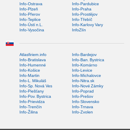
Info-Ostrava
Info-Pardubice
Info-Plzeň
Info-Praha
Info-Přerov
Info-Prostějov
Info-Teplice
Info-Třebíč
Info-Ústí n.L.
Info-Karlovy Vary
Info-Vysočina
InfoZlín
Atlasfiriem.info
Info-Bardejov
Info-Bratislava
Info-Ban. Bystrica
Info-Humenné
Info-Komárno
Info-Košice
Info-Levice
Info-Martin
Info-Michalovce
Info-L. Mikuláš
Info-Nitra.sk
Info-Sp. Nová Ves
Info-Nové Zámky
Info-Piešťany
Info-Poprad
Info-Pov. Bystrica
Info-Prešov
Info-Prievidza
Info-Slovensko
Info-Trenčín
Info-Trnava
Info-Žilina
Info-Zvolen