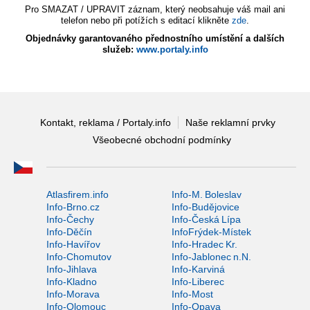
Pro SMAZAT / UPRAVIT záznam, který neobsahuje váš mail ani
telefon nebo při potížích s editací klikněte
zde
.
Objednávky garantovaného přednostního umístění a dalších
služeb:
www.portaly.info
Kontakt, reklama / Portaly.info
Naše reklamní prvky
Všeobecné obchodní podmínky
Atlasfirem.info
Info-M. Boleslav
Info-Brno.cz
Info-Budějovice
Info-Čechy
Info-Česká Lípa
Info-Děčín
InfoFrýdek-Místek
Info-Havířov
Info-Hradec Kr.
Info-Chomutov
Info-Jablonec n.N.
Info-Jihlava
Info-Karviná
Info-Kladno
Info-Liberec
Info-Morava
Info-Most
Info-Olomouc
Info-Opava