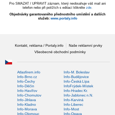
Pro SMAZAT / UPRAVIT záznam, který neobsahuje váš mail ani
telefon nebo při potížích s editací klikněte
zde
.
Objednávky garantovaného přednostního umístění a dalších
služeb:
www.portaly.info
Kontakt, reklama / Portaly.info
Naše reklamní prvky
Všeobecné obchodní podmínky
Atlasfirem.info
Info-M. Boleslav
Info-Brno.cz
Info-Budějovice
Info-Čechy
Info-Česká Lípa
Info-Děčín
InfoFrýdek-Místek
Info-Havířov
Info-Hradec Kr.
Info-Chomutov
Info-Jablonec n.N.
Info-Jihlava
Info-Karviná
Info-Kladno
Info-Liberec
Info-Morava
Info-Most
Info-Olomouc
Info-Opava