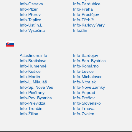
Info-Ostrava
Info-Pardubice
Info-Plzeň
Info-Praha
Info-Přerov
Info-Prostějov
Info-Teplice
Info-Třebíč
Info-Ústí n.L.
Info-Karlovy Vary
Info-Vysočina
InfoZlín
Atlasfiriem.info
Info-Bardejov
Info-Bratislava
Info-Ban. Bystrica
Info-Humenné
Info-Komárno
Info-Košice
Info-Levice
Info-Martin
Info-Michalovce
Info-L. Mikuláš
Info-Nitra.sk
Info-Sp. Nová Ves
Info-Nové Zámky
Info-Piešťany
Info-Poprad
Info-Pov. Bystrica
Info-Prešov
Info-Prievidza
Info-Slovensko
Info-Trenčín
Info-Trnava
Info-Žilina
Info-Zvolen