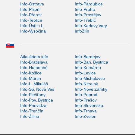
Info-Ostrava
Info-Pardubice
Info-Plzeň
Info-Praha
Info-Přerov
Info-Prostějov
Info-Teplice
Info-Třebíč
Info-Ústí n.L.
Info-Karlovy Vary
Info-Vysočina
InfoZlín
Atlasfiriem.info
Info-Bardejov
Info-Bratislava
Info-Ban. Bystrica
Info-Humenné
Info-Komárno
Info-Košice
Info-Levice
Info-Martin
Info-Michalovce
Info-L. Mikuláš
Info-Nitra.sk
Info-Sp. Nová Ves
Info-Nové Zámky
Info-Piešťany
Info-Poprad
Info-Pov. Bystrica
Info-Prešov
Info-Prievidza
Info-Slovensko
Info-Trenčín
Info-Trnava
Info-Žilina
Info-Zvolen