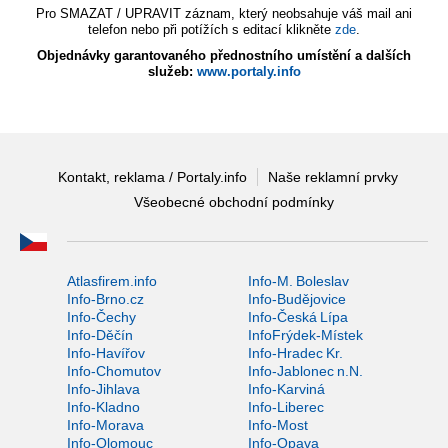
Pro SMAZAT / UPRAVIT záznam, který neobsahuje váš mail ani
telefon nebo při potížích s editací klikněte
zde
.
Objednávky garantovaného přednostního umístění a dalších
služeb:
www.portaly.info
Kontakt, reklama / Portaly.info
Naše reklamní prvky
Všeobecné obchodní podmínky
Atlasfirem.info
Info-M. Boleslav
Info-Brno.cz
Info-Budějovice
Info-Čechy
Info-Česká Lípa
Info-Děčín
InfoFrýdek-Místek
Info-Havířov
Info-Hradec Kr.
Info-Chomutov
Info-Jablonec n.N.
Info-Jihlava
Info-Karviná
Info-Kladno
Info-Liberec
Info-Morava
Info-Most
Info-Olomouc
Info-Opava