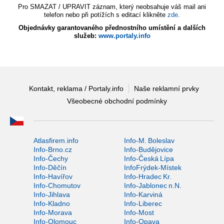
Pro SMAZAT / UPRAVIT záznam, který neobsahuje váš mail ani
telefon nebo při potížích s editací klikněte
zde
.
Objednávky garantovaného přednostního umístění a dalších
služeb:
www.portaly.info
Kontakt, reklama / Portaly.info
Naše reklamní prvky
Všeobecné obchodní podmínky
Atlasfirem.info
Info-M. Boleslav
Info-Brno.cz
Info-Budějovice
Info-Čechy
Info-Česká Lípa
Info-Děčín
InfoFrýdek-Místek
Info-Havířov
Info-Hradec Kr.
Info-Chomutov
Info-Jablonec n.N.
Info-Jihlava
Info-Karviná
Info-Kladno
Info-Liberec
Info-Morava
Info-Most
Info-Olomouc
Info-Opava