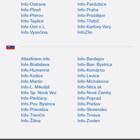
Info-Ostrava
Info-Pardubice
Info-Plzeň
Info-Praha
Info-Přerov
Info-Prostějov
Info-Teplice
Info-Třebíč
Info-Ústí n.L.
Info-Karlovy Vary
Info-Vysočina
InfoZlín
Atlasfiriem.info
Info-Bardejov
Info-Bratislava
Info-Ban. Bystrica
Info-Humenné
Info-Komárno
Info-Košice
Info-Levice
Info-Martin
Info-Michalovce
Info-L. Mikuláš
Info-Nitra.sk
Info-Sp. Nová Ves
Info-Nové Zámky
Info-Piešťany
Info-Poprad
Info-Pov. Bystrica
Info-Prešov
Info-Prievidza
Info-Slovensko
Info-Trenčín
Info-Trnava
Info-Žilina
Info-Zvolen