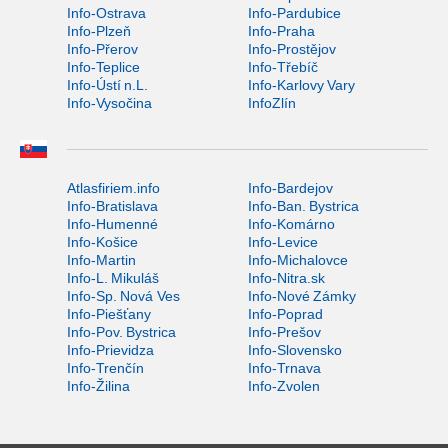
Info-Ostrava
Info-Pardubice
Info-Plzeň
Info-Praha
Info-Přerov
Info-Prostějov
Info-Teplice
Info-Třebíč
Info-Ústí n.L.
Info-Karlovy Vary
Info-Vysočina
InfoZlín
Atlasfiriem.info
Info-Bardejov
Info-Bratislava
Info-Ban. Bystrica
Info-Humenné
Info-Komárno
Info-Košice
Info-Levice
Info-Martin
Info-Michalovce
Info-L. Mikuláš
Info-Nitra.sk
Info-Sp. Nová Ves
Info-Nové Zámky
Info-Piešťany
Info-Poprad
Info-Pov. Bystrica
Info-Prešov
Info-Prievidza
Info-Slovensko
Info-Trenčín
Info-Trnava
Info-Žilina
Info-Zvolen