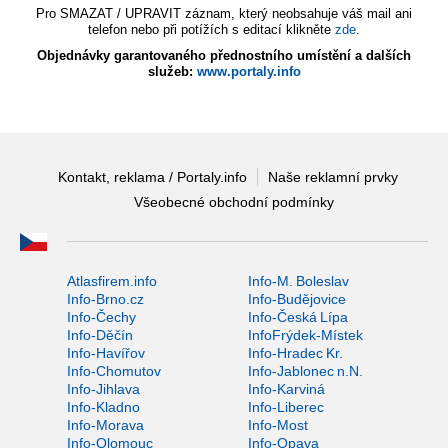
Pro SMAZAT / UPRAVIT záznam, který neobsahuje váš mail ani
telefon nebo při potížích s editací klikněte
zde
.
Objednávky garantovaného přednostního umístění a dalších
služeb:
www.portaly.info
Kontakt, reklama / Portaly.info
Naše reklamní prvky
Všeobecné obchodní podmínky
Atlasfirem.info
Info-M. Boleslav
Info-Brno.cz
Info-Budějovice
Info-Čechy
Info-Česká Lípa
Info-Děčín
InfoFrýdek-Místek
Info-Havířov
Info-Hradec Kr.
Info-Chomutov
Info-Jablonec n.N.
Info-Jihlava
Info-Karviná
Info-Kladno
Info-Liberec
Info-Morava
Info-Most
Info-Olomouc
Info-Opava