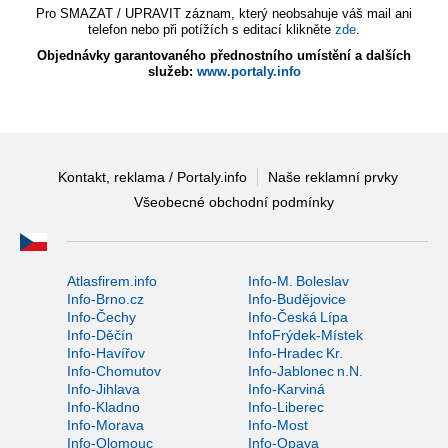
Pro SMAZAT / UPRAVIT záznam, který neobsahuje váš mail ani
telefon nebo při potížích s editací klikněte
zde
.
Objednávky garantovaného přednostního umístění a dalších
služeb:
www.portaly.info
Kontakt, reklama / Portaly.info
Naše reklamní prvky
Všeobecné obchodní podmínky
Atlasfirem.info
Info-M. Boleslav
Info-Brno.cz
Info-Budějovice
Info-Čechy
Info-Česká Lípa
Info-Děčín
InfoFrýdek-Místek
Info-Havířov
Info-Hradec Kr.
Info-Chomutov
Info-Jablonec n.N.
Info-Jihlava
Info-Karviná
Info-Kladno
Info-Liberec
Info-Morava
Info-Most
Info-Olomouc
Info-Opava