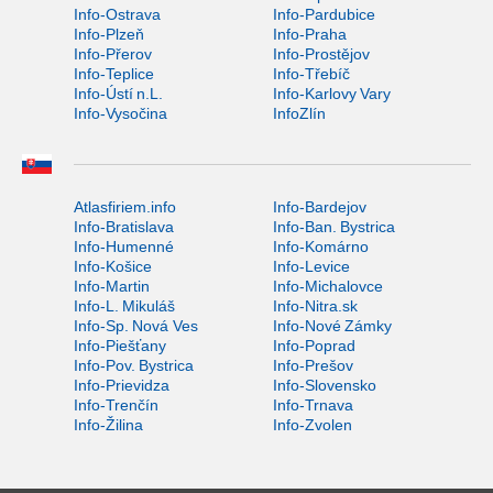
Info-Ostrava
Info-Pardubice
Info-Plzeň
Info-Praha
Info-Přerov
Info-Prostějov
Info-Teplice
Info-Třebíč
Info-Ústí n.L.
Info-Karlovy Vary
Info-Vysočina
InfoZlín
Atlasfiriem.info
Info-Bardejov
Info-Bratislava
Info-Ban. Bystrica
Info-Humenné
Info-Komárno
Info-Košice
Info-Levice
Info-Martin
Info-Michalovce
Info-L. Mikuláš
Info-Nitra.sk
Info-Sp. Nová Ves
Info-Nové Zámky
Info-Piešťany
Info-Poprad
Info-Pov. Bystrica
Info-Prešov
Info-Prievidza
Info-Slovensko
Info-Trenčín
Info-Trnava
Info-Žilina
Info-Zvolen