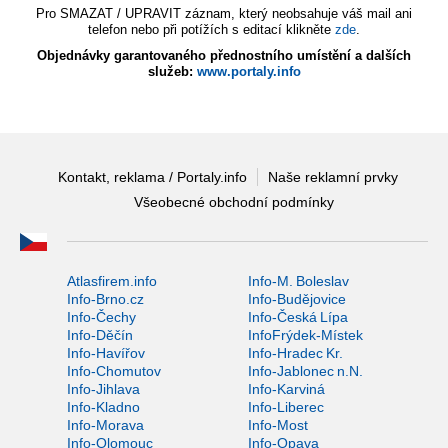
Pro SMAZAT / UPRAVIT záznam, který neobsahuje váš mail ani
telefon nebo při potížích s editací klikněte
zde
.
Objednávky garantovaného přednostního umístění a dalších
služeb:
www.portaly.info
Kontakt, reklama / Portaly.info
Naše reklamní prvky
Všeobecné obchodní podmínky
Atlasfirem.info
Info-M. Boleslav
Info-Brno.cz
Info-Budějovice
Info-Čechy
Info-Česká Lípa
Info-Děčín
InfoFrýdek-Místek
Info-Havířov
Info-Hradec Kr.
Info-Chomutov
Info-Jablonec n.N.
Info-Jihlava
Info-Karviná
Info-Kladno
Info-Liberec
Info-Morava
Info-Most
Info-Olomouc
Info-Opava