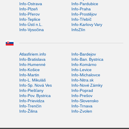
Info-Ostrava
Info-Pardubice
Info-Plzeň
Info-Praha
Info-Přerov
Info-Prostějov
Info-Teplice
Info-Třebíč
Info-Ústí n.L.
Info-Karlovy Vary
Info-Vysočina
InfoZlín
Atlasfiriem.info
Info-Bardejov
Info-Bratislava
Info-Ban. Bystrica
Info-Humenné
Info-Komárno
Info-Košice
Info-Levice
Info-Martin
Info-Michalovce
Info-L. Mikuláš
Info-Nitra.sk
Info-Sp. Nová Ves
Info-Nové Zámky
Info-Piešťany
Info-Poprad
Info-Pov. Bystrica
Info-Prešov
Info-Prievidza
Info-Slovensko
Info-Trenčín
Info-Trnava
Info-Žilina
Info-Zvolen