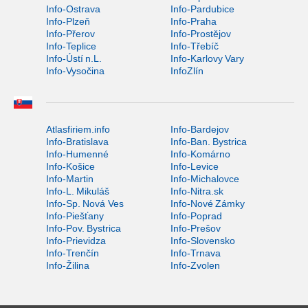
Info-Ostrava
Info-Pardubice
Info-Plzeň
Info-Praha
Info-Přerov
Info-Prostějov
Info-Teplice
Info-Třebíč
Info-Ústí n.L.
Info-Karlovy Vary
Info-Vysočina
InfoZlín
Atlasfiriem.info
Info-Bardejov
Info-Bratislava
Info-Ban. Bystrica
Info-Humenné
Info-Komárno
Info-Košice
Info-Levice
Info-Martin
Info-Michalovce
Info-L. Mikuláš
Info-Nitra.sk
Info-Sp. Nová Ves
Info-Nové Zámky
Info-Piešťany
Info-Poprad
Info-Pov. Bystrica
Info-Prešov
Info-Prievidza
Info-Slovensko
Info-Trenčín
Info-Trnava
Info-Žilina
Info-Zvolen