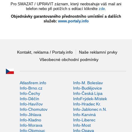
Pro SMAZAT / UPRAVIT záznam, který neobsahuje váš mail ani
telefon nebo při potížích s editací klikněte
zde
.
Objednávky garantovaného přednostního umístění a dalších
služeb:
www.portaly.info
Kontakt, reklama / Portaly.info
Naše reklamní prvky
Všeobecné obchodní podmínky
Atlasfirem.info
Info-M. Boleslav
Info-Brno.cz
Info-Budějovice
Info-Čechy
Info-Česká Lípa
Info-Děčín
InfoFrýdek-Místek
Info-Havířov
Info-Hradec Kr.
Info-Chomutov
Info-Jablonec n.N.
Info-Jihlava
Info-Karviná
Info-Kladno
Info-Liberec
Info-Morava
Info-Most
Info-Olomouc
Info-Opava